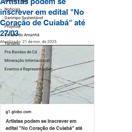
Artistas podem se
Evento Legal
Notícias
inscrever em edital "No
Garimpo Sustentável
Coração de Cuiabá" até
Projetos
27/03
Estado do Amanhã
Atualizado:
21 de nov. de 2025
Turismo
Pra Bandas de Cá
Mineração Internacional
Eventos e Representações
g1.globo.com
Artistas podem se inscrever em
edital "No Coração de Cuiabá" até