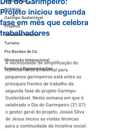
Dia do Garimpeiro:
Evento Legal
Notícias
Projeto iniciou segunda
Garimpo Sustentável
fase em mês que celebra
Projetos
trabalhadores
Estado do Amanhã
Turismo
Pra Bandas de Cá
Mineração Internacional
A necessidade de simplificação do 
Eventos e Representações
licenciamento ambiental para 
pequenos garimpeiros está entre as 
principais frentes de trabalho da 
segunda fase do projeto Garimpo 
Sustentável. Nesta semana em que é 
celebrado o Dia do Garimpeiro (21.07) 
o gestor geral do projeto, Josias Silva 
de Jesus iniciou as visitas técnicas 
para a continuidade da inciativa social. 