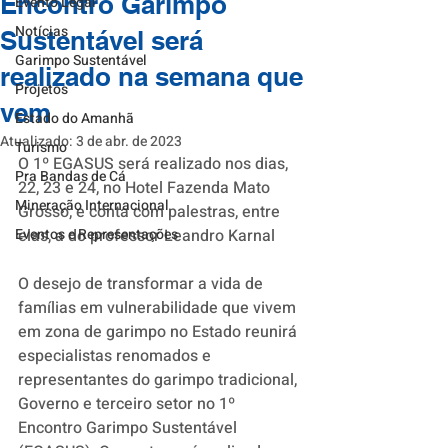
Encontro Garimpo
Evento Legal
Notícias
Sustentável será
Garimpo Sustentável
realizado na semana que
Projetos
vem
Estado do Amanhã
Atualizado:
3 de abr. de 2023
Turismo
O 1º EGASUS será realizado nos dias, 
Pra Bandas de Cá
22, 23 e 24, no Hotel Fazenda Mato 
Mineração Internacional
Grosso, e conta com palestras, entre 
Eventos e Representações
elas, a do professor Leandro Karnal
O desejo de transformar a vida de 
famílias em vulnerabilidade que vivem 
em zona de garimpo no Estado reunirá 
especialistas renomados e 
representantes do garimpo tradicional, 
Governo e terceiro setor no 1º 
Encontro Garimpo Sustentável 