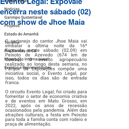
Evento Legal: Expovale
Evento Legal
Notícias
encerra neste sábado (02)
Garimpo Sustentável
com show de Jhoe Maia
Projetos
Estado do Amanhã
O sertanejo do cantor Jhoe Maia vai 
Turismo
embalar a última noite da 16ª 
Expovale, neste sábado (02.09) em 
Pra Bandas de Cá
Peixoto de Azevedo (674 km de 
Mineração Internacional
Cuiabá). O evento agropecuário 
realizado ao longo desta semana, no 
Eventos e Representações
Parque de Exposições compõe uma 
iniciativa social, o Evento Legal, por 
isso, todos os dias são de entrada 
franca. 
O circuito Evento Legal, foi criado para 
fomentar o setor de economia criativa 
e de eventos em Mato Grosso, em 
2022, após os anos de recessão 
ocasionados pela pandemia. Além das 
atrações culturais, a festa em Peixoto 
para toda a família conta com rodeio e 
praça de alimentação. 