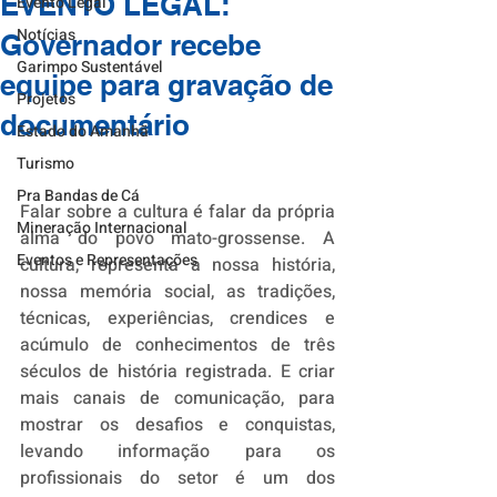
EVENTO LEGAL:
Evento Legal
Notícias
Governador recebe
Garimpo Sustentável
equipe para gravação de
Projetos
documentário
Estado do Amanhã
Turismo
Pra Bandas de Cá
Falar sobre a cultura é falar da própria 
Mineração Internacional
alma do povo mato-grossense. A 
Eventos e Representações
cultura, representa a nossa história, 
nossa memória social, as tradições, 
técnicas, experiências, crendices e 
acúmulo de conhecimentos de três 
séculos de história registrada. E criar 
mais canais de comunicação, para 
mostrar os desafios e conquistas, 
levando informação para os 
profissionais do setor é um dos 