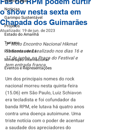
Fãs do RPM podem curtir
Evento Legal
Notícias
o show nesta sexta em
Garimpo Sustentável
Chapada dos Guimarães
Projetos
Atualizado:
19 de jun. de 2023
Estado do Amanhã
Turismo
3º Moto Encontro Nacional Hikmat 
Shriners será realizado nos dias 16 e 
Pra Bandas de Cá
17 de junho, na Praça do Festival e 
Mineração Internacional
tem entrada franca.
Eventos e Representações
Um dos principais nomes do rock 
nacional morreu nesta quinta-feira 
(15.06) em São Paulo, Luiz Schiavon 
era tecladista e foi cofundador da 
banda RPM, ele lutava há quatro anos 
contra uma doença autoimune. Uma 
triste notícia com o poder de acentuar 
a saudade dos apreciadores do 