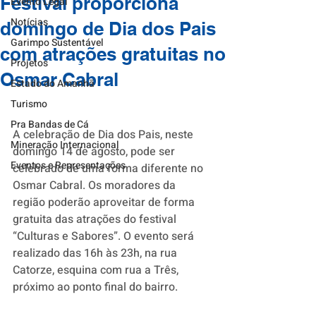
Festival proporciona
Evento Legal
Notícias
domingo de Dia dos Pais
Garimpo Sustentável
com atrações gratuitas no
Projetos
Osmar Cabral
Estado do Amanhã
Turismo
Pra Bandas de Cá
A celebração de Dia dos Pais, neste 
Mineração Internacional
domingo 14 de agosto, pode ser 
Eventos e Representações
celebrado de uma forma diferente no 
Osmar Cabral. Os moradores da 
região poderão aproveitar de forma 
gratuita das atrações do festival 
“Culturas e Sabores”. O evento será 
realizado das 16h às 23h, na rua 
Catorze, esquina com rua a Três, 
próximo ao ponto final do bairro.