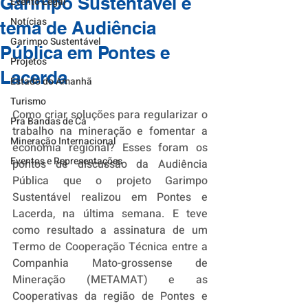
Garimpo Sustentável é
Evento Legal
Notícias
tema de Audiência
Garimpo Sustentável
Pública em Pontes e
Projetos
Lacerda
Estado do Amanhã
Turismo
Como criar soluções para regularizar o 
Pra Bandas de Cá
trabalho na mineração e fomentar a 
Mineração Internacional
economia regional? Esses foram os 
Eventos e Representações
pontos de discussão da Audiência 
Pública que o projeto Garimpo 
Sustentável realizou em Pontes e 
Lacerda, na última semana. E teve 
como resultado a assinatura de um 
Termo de Cooperação Técnica entre a 
Companhia Mato-grossense de 
Mineração (METAMAT) e as 
Cooperativas da região de Pontes e 