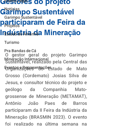
Gestores do projeto
Evento Legal
Notícias
Garimpo Sustentável
Garimpo Sustentável
participaram de Feira da
Projetos
Indústria da Mineração
Estado do Amanhã
Turismo
Pra Bandas de Cá
O gestor geral do projeto Garimpo 
Mineração Internacional
Sustentável, realizado pela Central das 
Eventos e Representações
Organizações do Estado de Mato 
Grosso (Cordemato) Josias Silva de 
Jesus, e consultor técnico do projeto e 
geólogo da Companhia Mato-
grossense de Mineração (METAMAT), 
Antônio João Paes de Barros 
participaram da II Feira da Indústria da 
Mineração (BRASMIN 2023). O evento 
foi realizado na última semana na 