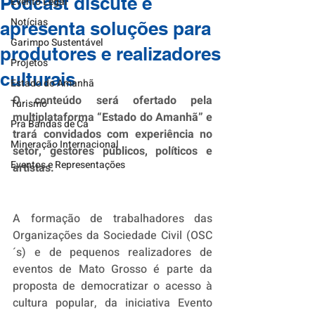
Podcast discute e
Evento Legal
Notícias
apresenta soluções para
Garimpo Sustentável
produtores e realizadores
Projetos
culturais
Estado do Amanhã
O conteúdo será ofertado pela 
Turismo
multiplataforma “Estado do Amanhã” e 
Pra Bandas de Cá
trará convidados com experiência no 
Mineração Internacional
setor, gestores públicos, políticos e 
Eventos e Representações
artistas.
A formação de trabalhadores das 
Organizações da Sociedade Civil (OSC
´s) e de pequenos realizadores de 
eventos de Mato Grosso é parte da 
proposta de democratizar o acesso à 
cultura popular, da iniciativa Evento 