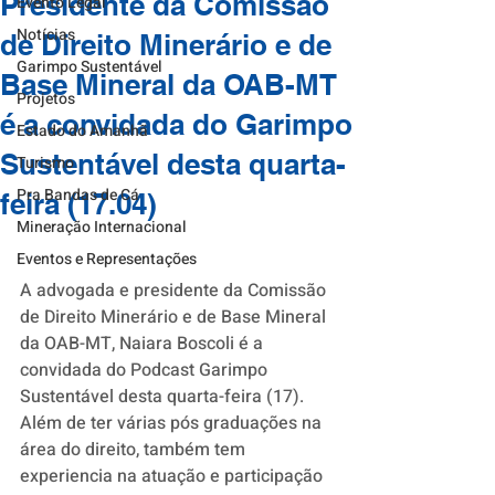
Presidente da Comissão
Evento Legal
Notícias
de Direito Minerário e de
Garimpo Sustentável
Base Mineral da OAB-MT
Projetos
é a convidada do Garimpo
Estado do Amanhã
Sustentável desta quarta-
Turismo
Pra Bandas de Cá
feira (17.04)
Mineração Internacional
Eventos e Representações
A advogada e presidente da Comissão 
de Direito Minerário e de Base Mineral 
da OAB-MT, Naiara Boscoli é a 
convidada do Podcast Garimpo 
Sustentável desta quarta-feira (17). 
Além de ter várias pós graduações na 
área do direito, também tem 
experiencia na atuação e participação 