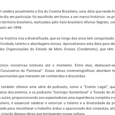
sil celebra anualmente o Dia do Cinema Brasileiro, uma data que rende 
te dia em particular foi escolhido em honra a um marco histórico: as p
erritório brasileiro, realizadas pelo ítalo-brasileiro Afonso Segreto, co
rasil, em 1898.
a história rica e diversificada, que ao longo dos anos tem conquistado 
atividade, talento e abordagens únicas. Aproveitamos esta data para de
 das Organizações do Estado de Mato Grosso (Cordemato), que têm 
.
inco iniciativas notáveis até o momento. Entre elas, destacam-se
"Cururueiros do Pantanal". Essas obras cinematográficas abordam tem
 fascinantes que merecem ser conhecidas e discutidas.
 também oferece uma série de podcasts, como o "Evento Legal", qu
verso dos eventos, e os podcasts "Garimpo Sustentável" e "Estado do Am
os aulas, proporcionando aos espectadores uma experiência completa e 
leiro, é essencial celebrar e valorizar o talento e a diversidade da p
ade para reconhecer o trabalho árduo e apaixonado dos cineastas, ator
a criação dessas obras que enriquecem nossa cultura.