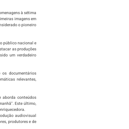
homenagens à sétima 
rimeiras imagens em 
nsiderado o pioneiro 
o público nacional e 
stacar as produções 
sido um verdadeiro 
 os documentários 
áticas relevantes, 
e aborda conteúdos 
anhã". Este último, 
enriquecedora.
rodução audiovisual 
es, produtores e de 