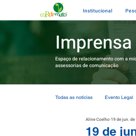
Institucional
Pes
Imprensa
Espaço de relacionamento com a míd
assessorias de comunicação
Todas as notícias
Evento Legal
Aline Coelho
19 de jun. de
Pra Bandas de Cá
Mineraç
19 de ju