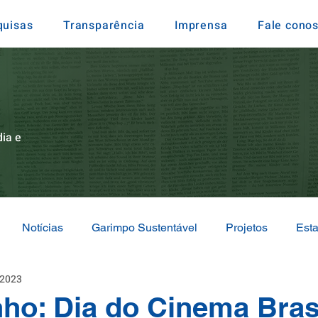
quisas
Transparência
Imprensa
Fale cono
ia e
Notícias
Garimpo Sustentável
Projetos
Est
 2023
ão Internacional
Eventos e Representações
nho: Dia do Cinema Bras