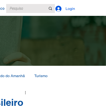
sco
Login
ado do Amanhã
Turismo
ileiro