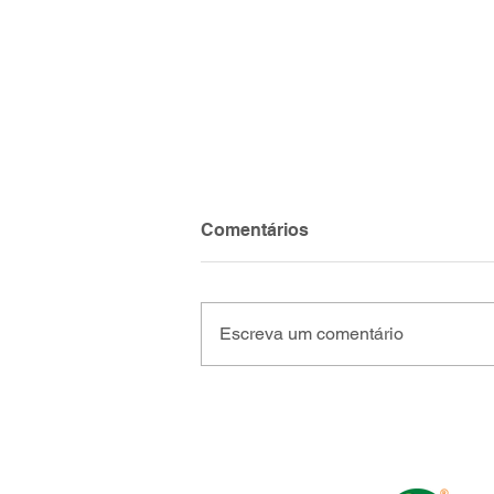
Comentários
Escreva um comentário
Instituto Cordemato encerra
participação na PDAC 2026
em Toronto e fortalece
agenda internacional da