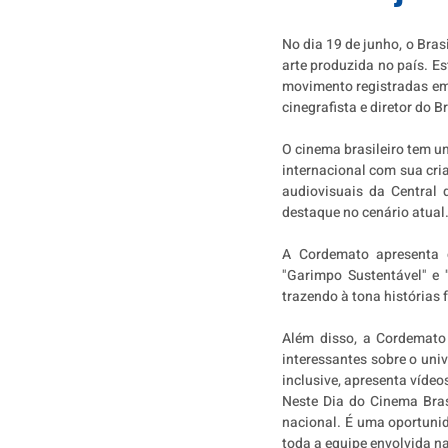
No dia 19 de junho, o Bra
arte produzida no país. Es
movimento registradas em t
cinegrafista e diretor do B
O cinema brasileiro tem um
internacional com sua cri
audiovisuais da Central
destaque no cenário atual
A Cordemato apresenta c
"Garimpo Sustentável" e 
trazendo à tona histórias
Além disso, a Cordemato
interessantes sobre o uni
inclusive, apresenta víde
Neste Dia do Cinema Brasi
nacional. É uma oportunid
toda a equipe envolvida n