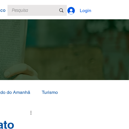
sco
Login
ado do Amanhã
Turismo
ato