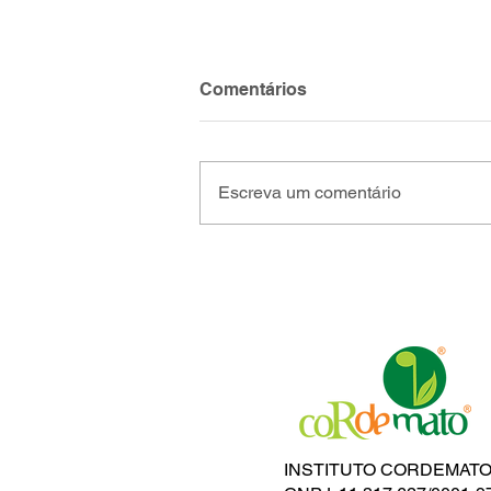
Comentários
Escreva um comentário
Instituto Cordemato encerra
participação na PDAC 2026
em Toronto e fortalece
agenda internacional da
mineração
INSTITUTO CORDEMATO