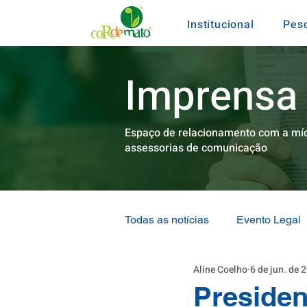
Institucional
Pes
Imprensa
Espaço de relacionamento com a míd
assessorias de comunicação
Todas as notícias
Evento Legal
Aline Coelho
6 de jun. de 
Pra Bandas de Cá
Mineraç
​Preside