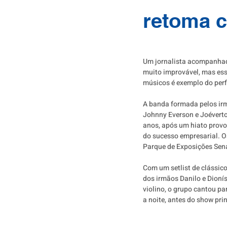
retoma c
Um jornalista acompanhad
muito improvável, mas ess
músicos é exemplo do perfi
A banda formada pelos ir
Johnny Everson e Joéverton
anos, após um hiato provo
do sucesso empresarial. O
Parque de Exposições Sena
Com um setlist de clássico
dos irmãos Danilo e Dionís
violino, o grupo cantou pa
a noite, antes do show pri