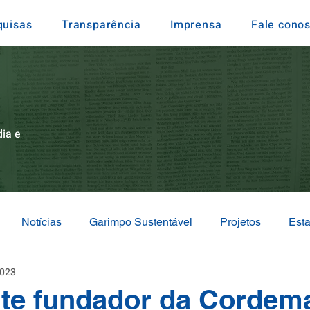
quisas
Transparência
Imprensa
Fale cono
ia e
Notícias
Garimpo Sustentável
Projetos
Est
2023
ão Internacional
Eventos e Representações
nte fundador da Cordem