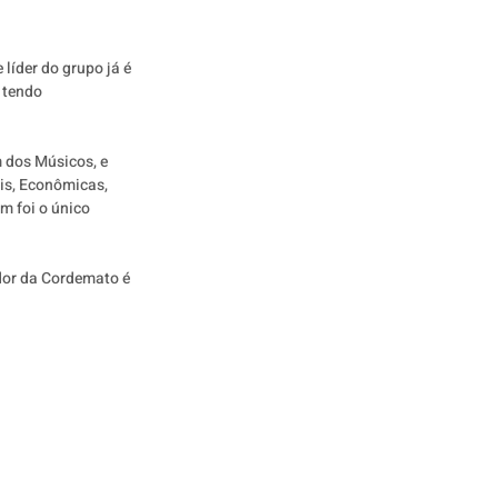
líder do grupo já é 
 tendo 
 dos Músicos, e 
is, Econômicas, 
m foi o único 
dor da Cordemato é 