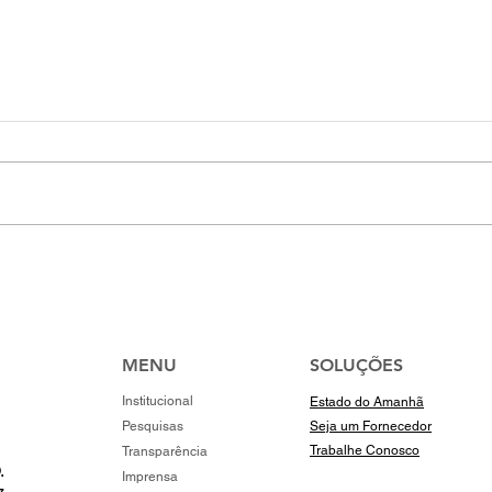
Instituto Cordemato
Estr
participa da PDAC 2026 em
“No 
Toronto e amplia conexões
lota
internacionais na
mineração 🇨🇦
MENU
SOLUÇÕES
Institucional
Estado do Amanhã
Pesquisas
Seja um Fornecedor
Trabalhe Conosco
Transparência
.
Imprensa