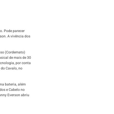
. Pode parecer 
on. A vivência dos 
sso (Cordemato) 
sical de mais de 30 
cnologia, por conta 
 do Cavalo, no 
na bateria, além 
dos e Cabelo no 
hnny Everson abriu 