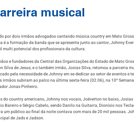
arreira musical
o por dois irmãos advogados cantando música country em Mato Grosso
a é a formação da banda que se apresenta junto ao cantor, Johnny Evers
l multi potencial dos profissionais da cultura. 
mãos e fundadores da Central das Organizações do Estado de Mato Gro
 Silva de Jesus, e o também irmão, Josias Silva, retomou a parceria mu
cado pela necessidade de Johnny em se dedicar ao setor de eventos e te
s irmãos subiram ao palco na última sexta-feira (02.06), na 10º Semana
dor Jonas Pinheiro. 
s do country americano, Johnny nos vocais, Joéverton no baixo, Josias 
io Bareiro e Sérgio Cabelo, sendo Danilo na Guitarra, Dionísio nos Tecla
ra um público ao final da noite contava com mais de 20 mil pessoas. Jo
ncipal de Jads e Jadson. 