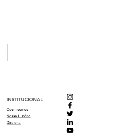
eia do documentário
Coração de Cuiabá”
 o Cine Teatro
INSTITUCIONAL
Quem somos
Nossa História
Diretoria