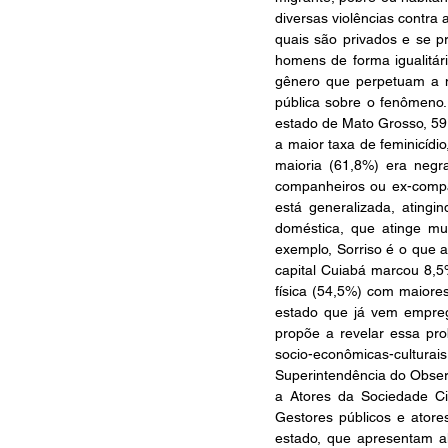
diversas violências contr
quais são privados e se pr
homens de forma igualitár
gênero que perpetuam a na
pública sobre o fenômeno.
estado de Mato Grosso, 59,
a maior taxa de feminicídio
maioria (61,8%) era negr
companheiros ou ex-compa
está generalizada, ating
doméstica, que atinge mu
exemplo, Sorriso é o que 
capital Cuiabá marcou 8,5%
física (54,5%) com maiores
estado que já vem emprega
propõe a revelar essa prob
socio-econômicas-cultur
Superintendência do Observ
a Atores da Sociedade Ci
Gestores públicos e ator
estado, que apresentam al