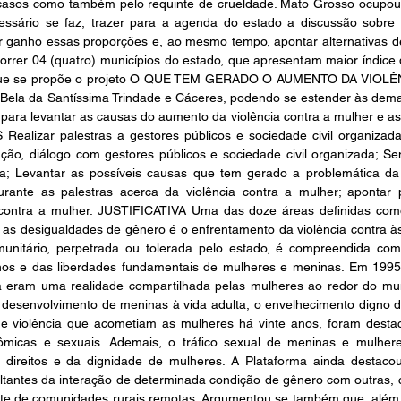
sos como também pelo requinte de crueldade. Mato Grosso ocupou a 
essário se faz, trazer para a agenda do estado a discussão sobre
r ganho essas proporções e, ao mesmo tempo, apontar alternativas de
orrer 04 (quatro) municípios do estado, que apresentam maior índice 
 o que se propõe o projeto O QUE TEM GERADO O AUMENTO DA VIOL
la Bela da Santíssima Trindade e Cáceres, podendo se estender às de
s para levantar as causas do aumento da violência contra a mulher e as
lizar palestras a gestores públicos e sociedade civil organizada 
ção, diálogo com gestores públicos e sociedade civil organizada; Se
a; Levantar as possíveis causas que tem gerado a problemática da v
rante as palestras acerca da violência contra a mulher; apontar p
 contra a mulher. JUSTIFICATIVA Uma das doze áreas definidas como p
s desigualdades de gênero é o enfrentamento da violência contra às m
unitário, perpetrada ou tolerada pelo estado, é compreendida com
nos e das liberdades fundamentais de mulheres e meninas. Em 1995,
ia eram uma realidade compartilhada pelas mulheres ao redor do mu
 desenvolvimento de meninas à vida adulta, o envelhecimento digno d
 de violência que acometiam as mulheres há vinte anos, foram destac
conômicas e sexuais. Ademais, o tráfico sexual de meninas e mulhe
s direitos e da dignidade de mulheres. A Plataforma ainda destac
sultantes da interação de determinada condição de gênero com outras, 
nte de comunidades rurais remotas. Argumentou se também que, além 