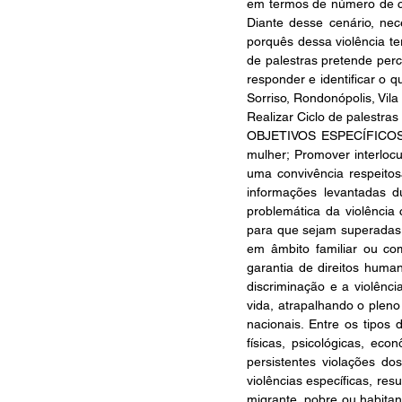
em termos de número de ca
Diante desse cenário, nec
porquês dessa violência te
de palestras pretende perc
responder e identificar
Sorriso, Rondonópolis, Vi
Realizar Ciclo de palestra
OBJETIVOS ESPECÍFICOS Rea
mulher; Promover interlocu
uma convivência respeitos
informações levantadas du
problemática da violência
para que sejam superadas a
em âmbito familiar ou com
garantia de direitos huma
discriminação e a violênc
vida, atrapalhando o pleno
nacionais. Entre os tipos
físicas, psicológicas, e
persistentes violações do
violências específicas, re
migrante, pobre ou habita