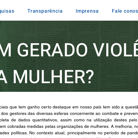
quisas
Transparência
Imprensa
Fale cono
EM GERADO VIOL
A MULHER?
iais que tem ganho certo destaque em nosso país tem sido a questão 
te dos gestores das diversas esferas concernente ao combate e preven
coleta de dados quantitativos, assim como na utilização destes pelo 
rem cobradas medidas pelas organizações de mulheres. A melhoria, no e
idades políticas. No contexto atual, principalmente no período de pa