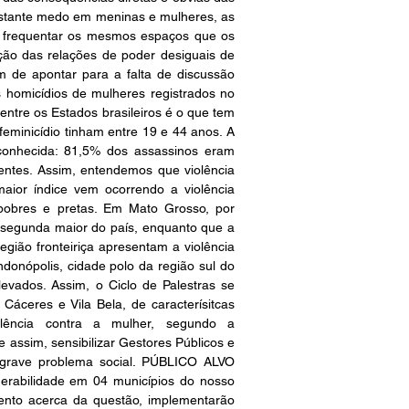
nstante medo em meninas e mulheres, as 
de frequentar os mesmos espaços que os 
ão das relações de poder desiguais de 
 de apontar para a falta de discussão 
 homicídios de mulheres registrados no 
ntre os Estados brasileiros é o que tem 
feminicídio tinham entre 19 e 44 anos. A 
conhecida: 81,5% dos assassinos eram 
tes. Assim, entendemos que violência 
ior índice vem ocorrendo a violência 
pobres e pretas. Em Mato Grosso, por 
 segunda maior do país, enquanto que a 
gião fronteiriça apresentam a violência 
donópolis, cidade polo da região sul do 
vados. Assim, o Ciclo de Palestras se 
Cáceres e Vila Bela, de caracterísitcas 
olência contra a mulher, segundo a 
assim, sensibilizar Gestores Públicos e 
 grave problema social. PÚBLICO ALVO 
rabilidade em 04 municípios do nosso 
ento acerca da questão, implementarão 