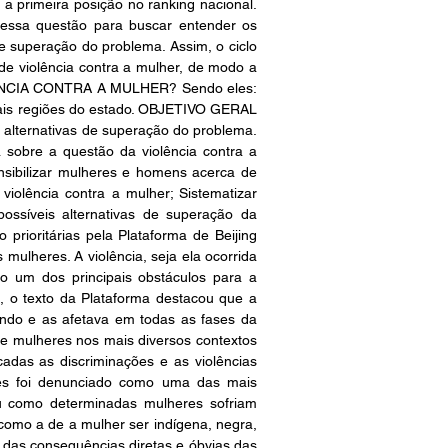
primeira posição no ranking nacional. 
 essa questão para buscar entender os 
 superação do problema. Assim, o ciclo 
de violência contra a mulher, de modo a 
ÊNCIA CONTRA A MULHER? Sendo eles: 
mais regiões do estado. OBJETIVO GERAL 
 alternativas de superação do problema. 
sobre a questão da violência contra a 
nsibilizar mulheres e homens acerca de 
iolência contra a mulher; Sistematizar 
ossíveis alternativas de superação da 
rioritárias pela Plataforma de Beijing 
ulheres. A violência, seja ela ocorrida 
o um dos principais obstáculos para a 
 o texto da Plataforma destacou que a 
ndo e as afetava em todas as fases da 
e mulheres nos mais diversos contextos 
adas as discriminações e as violências 
res foi denunciado como uma das mais 
ou como determinadas mulheres sofriam 
como a de a mulher ser indígena, negra, 
das consequências diretas e óbvias das 