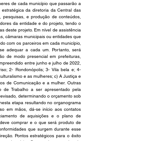
heres de cada município que passarão a 
tratégica da diretoria da Central das 
pesquisas, e produção de conteúdos, 
dores da entidade e do projeto, tendo o 
s deste projeto. Em nível de assistência 
ras, câmaras municipais ou entidades que 
ido com os parceiros em cada município, 
se adequar a cada um. Portanto, será 
ão de modo presencial em prefeituras, 
preendido entre junho e julho de 2022, 
o; 2- Rondonópolis; 3- Vila bela e; 4- 
turalismo e as mulheres; c) A Justiça e 
ios de Comunicação e a mulher. Outras 
o de Trabalho a ser apresentado pela 
evisado, determinando o orçamento sob 
 nesta etapa resultando no organograma 
o em mãos, dá-se início aos contatos 
iamento de aquisições e o plano de 
deve comprar e o que será produto de 
conformidades que surgem durante esse 
eção. Pontos estratégicos para o êxito 