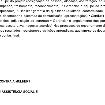
 equipe do projeto (designação de pessoal, alocação, contratação, equi
empenho, treinamento, reconhecimento); • Gerenciar a equipe do proj
erpessoais); • Realizar garantia da qualidade (auditoria, conformidade
de desempenho, sistemas de comunicação, apresentações) • Conduzir a
uniões, adjudicação do contrato) • Gerenciar o engajamento das part
ça, escuta ativa, negociar acordos) Nos processos de encerramento do 
eus resultados, registram-se as lições aprendidas, auditam-se os docu
 contas final.
CONTRA A MULHER?
 ASSISTÊNCIA SOCIAL E