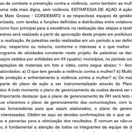
licas de combate e prevenção contra a violência, como também as mul
 uma vida mais digna, sem violência. ESTRATEGIA DE AÇAO A ação es
e Mato Grosso - CORDEMATO e as respectivas equipes de gestão, 
izada, com tarefas e funções definidas e distribuídas entre colabora
omo foco principal para a excelência na realização das etapas e tarefa
lestras será realizado a partir da aprovação deste projeto em prefeitu
 a realização. As palestras serão realizadas em um período a ser defin
tino, vespertino ou noturno, conforme o interesse e o que melhor 
grama de atividades constante neste projeto. As palestras se dar
ços cedidos por entidades em 04 (quatro) municípios, no período com
ptações de materiais em foto e vídeo, como segue abaixo: 1- Sorris
bordados: a) O que tem gerado a violência contra a mulher? b) Multicul
de proteção e enfrentamento à violência contra a mulher? e) Os me
 parte do plano de ação a ser instrumentalizado através do Plan
tos A todo momento o plano de gerenciamento de custos deverá ser r
. Importante destacar que o plano de gerenciamento de RH será feito
 que criaremos o plano de gerenciamento das comunicações, com iss
sas fornecedoras para que sejam elaborados, o plano de gerenc
 interessadas. Obtêm-se aqui as devidas confirmações de o que se 
as e parcerias para a otimização dos resultados. É comum as não-
o, é fundamental a atenção de todos os integrantes da equipe de dir